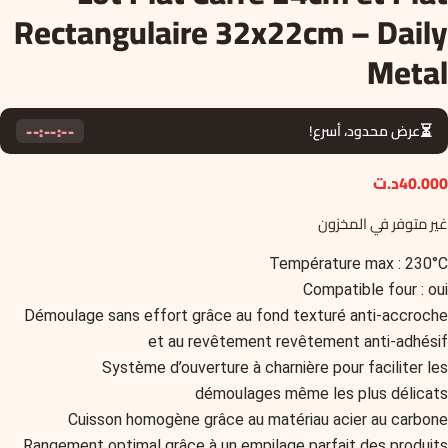
Rectangulaire 32x22cm – Daily
Metal
--:--:--
⏳
عرض محدود، أسرع!
40.000
د.ت
غير متوفر في المخزون
Température max : 230°C
Compatible four : oui
Démoulage sans effort grâce au fond texturé anti-accroche
et au revêtement revêtement anti-adhésif
Système d’ouverture à charnière pour faciliter les
démoulages même les plus délicats
Cuisson homogène grâce au matériau acier au carbone
Rangement optimal grâce à un empilage parfait des produits