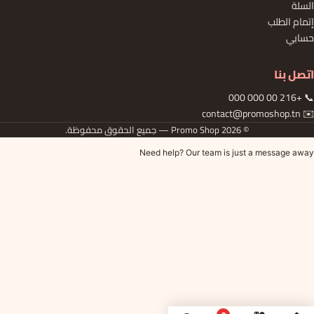
السلة
إتمام الطلب
حسابي
اتصل بنا
📞 +216 00 000 000
✉️ contact@promoshop.tn
© 2026 Promo Shop — جميع الحقوق محفوظة.
Need help? Our team is just a message away