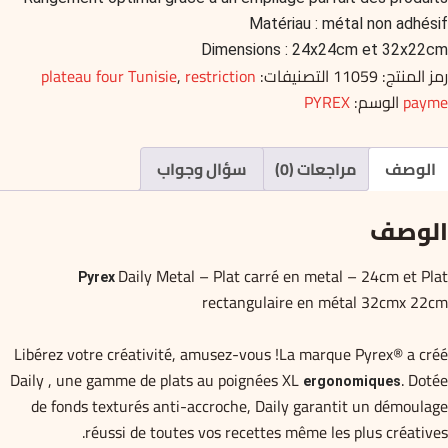
Matériau : métal non adhésif
Dimensions : 24x24cm et 32x22cm
رمز المنتج:
11059
التصنيفات:
restriction
,
plateau four Tunisie
payme
الوسم:
PYREX
الوصف
مراجعات (0)
سؤال وجواب
الوصف
Daily Metal – Plat carré en metal – 24cm et Plat
Pyrex
rectangulaire en métal 32cmx 22cm
Libérez votre créativité, amusez-vous !La marque Pyrex® a créé
Daily , une gamme de plats au poignées XL
. Dotée
ergonomiques
de fonds texturés anti-accroche, Daily garantit un démoulage
réussi de toutes vos recettes même les plus créatives.