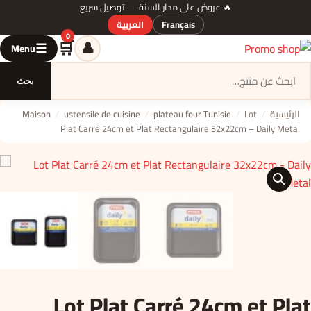
🔥 عروض على مدار السنة — توصيل سريع
Français
العربية
0
🛒
👤
☰
Menu
السلة
بحث
الرئيسية
/
Lot
/
plateau four Tunisie
/
ustensile de cuisine
/
Maison
Plat Carré 24cm et Plat Rectangulaire 32x22cm – Daily Metal
🔍
Lot Plat Carré 24cm et Plat