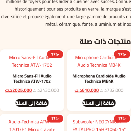
millions de foyers pour les aider à cuisiner avec succès. Connue
historiquement pour ses produits en verre, la marque s’est
diversifiée et propose également une large gamme de produits en
métal, céramique, fonte, aluminium et inox.
منتجات ذات صلة
-17%
-17%
Micro Sans-Fil Audio
Microphone Cardioïde Audio
Technica ATW-1702
Technica MB4K
السعر
السعر
السعر
الس
732.000
د.ت
610.000
د.ت
2430.000
د.ت
2025.000
د.ت
الأصلي
الحالي
الأصلي
الح
إضافة إلى السلة
إضافة إلى السلة
هو:
هو:
هو:
هو
732.000د.ت.
610.000د.ت.
2430.000د.ت.
.000
-17%
-17%