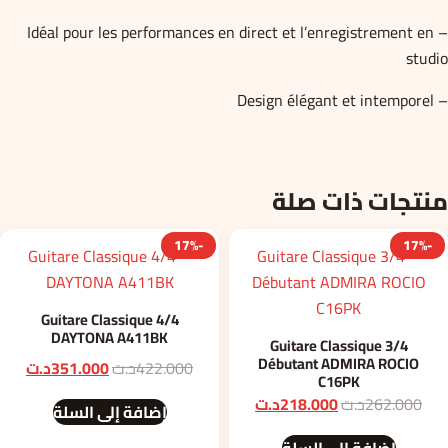
– Idéal pour les performances en direct et l’enregistrement en
studio
– Design élégant et intemporel
منتجات ذات صلة
-17%
-17%
Guitare Classique 4/4
DAYTONA A411BK
Guitare Classique 3/4
Débutant ADMIRA ROCIO
السعر
السع
422.000
د.ت
351.000
د.ت
C16PK
الأصلي
الحا
السعر
السعر
262.000
د.ت
218.000
د.ت
إضافة إلى السلة
هو:
هو:
الأصلي
الحالي
422.000د.ت.
51.000
إضافة إلى السلة