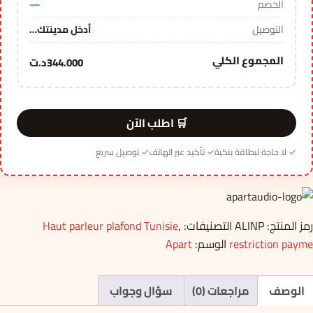
الخصم
—
التوصيل
أدخل مدينتك…
المجموع الكلي
344.000
د.ت
🛒 اطلب الآن
✓ لا حاجة لبطاقة بنكية
✓ تأكيد عبر الهاتف
✓ توصيل سريع
رمز المنتج:
ALINP
التصنيفات:
,
Haut parleur plafond Tunisie
restriction payme
الوسم:
Apart
الوصف
مراجعات (0)
سؤال وجواب