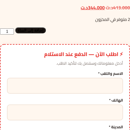
السعر
السعر
413.000
د.ت
344.000
د.ت
الأصلي
الحالي
2 متوفر في المخزون
هو:
هو:
413.000د.ت.
344.000د.ت.
كمية
إضافة إلى السلة
trôleur
de
volume
⚡ اطلب الآن — الدفع عند الاستلام
dividuel
أدخل معلوماتك وسنتصل بك لتأكيد الطلب.
actif
الاسم واللقب *
avec
micro
APART
ALINP
الهاتف *
المدينة *