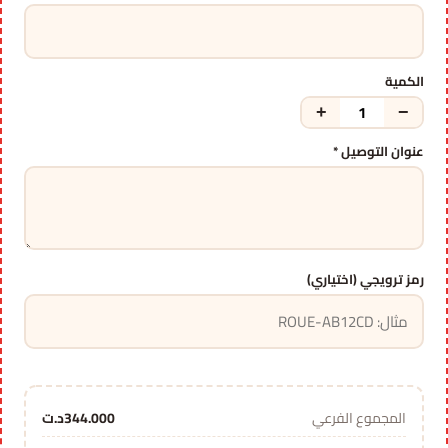
الكمية
+
−
عنوان التوصيل *
رمز ترويجي (اختياري)
المجموع الفرعي
344.000
د.ت