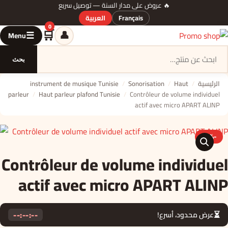
🔥 عروض على مدار السنة — توصيل سريع
Français
العربية
0
🛒
👤
☰
Menu
السلة
بحث
الرئيسية
/
Haut
/
Sonorisation
/
instrument de musique Tunisie
parleur
/
Haut parleur plafond Tunisie
/
Contrôleur de volume individuel
actif avec micro APART ALINP
-17%
🔍
Contrôleur de volume individuel
actif avec micro APART ALINP
--:--:--
⏳
عرض محدود، أسرع!