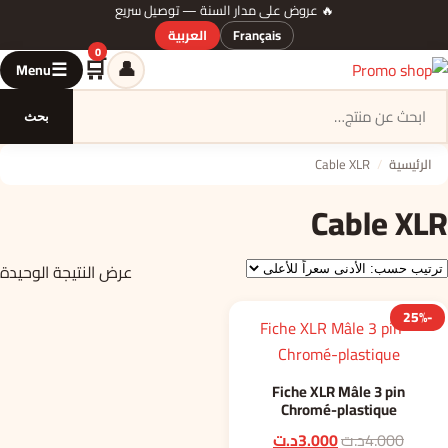
🔥 عروض على مدار السنة — توصيل سريع
Français
العربية
0
🛒
👤
☰
Menu
السلة
بحث
الرئيسية
/
Cable XLR
Cable XLR
عرض النتيجة الوحيدة
-25%
Fiche XLR Mâle 3 pin
Chromé-plastique
السعر
السعر
4.000
د.ت
3.000
د.ت