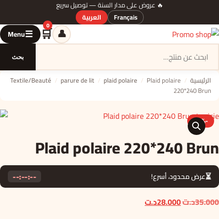
🔥 عروض على مدار السنة — توصيل سريع
Français
العربية
0
🛒
👤
☰
Menu
السلة
بحث
الرئيسية
/
Plaid polaire
/
plaid polaire
/
parure de lit
/
Textile/Beauté
220*240 Brun
-20%
🔍
Plaid polaire 220*240 Brun
--:--:--
⏳
عرض محدود، أسرع!
السعر
السعر
35.000
د.ت
28.000
د.ت
الأصلي
الحالي