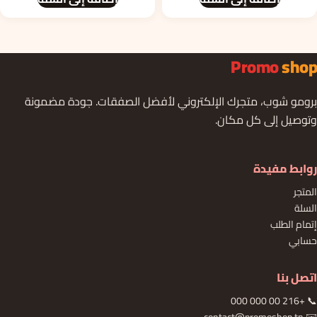
هو:
هو:
هو:
هو:
2686.000د.ت.
2238.000د.ت.
732.000د.ت.
10.000
Promo
shop
برومو شوب، متجرك الإلكتروني لأفضل الصفقات. جودة مضمونة
وتوصيل إلى كل مكان.
روابط مفيدة
المتجر
السلة
إتمام الطلب
حسابي
اتصل بنا
📞 +216 00 000 000
✉️ contact@promoshop.tn